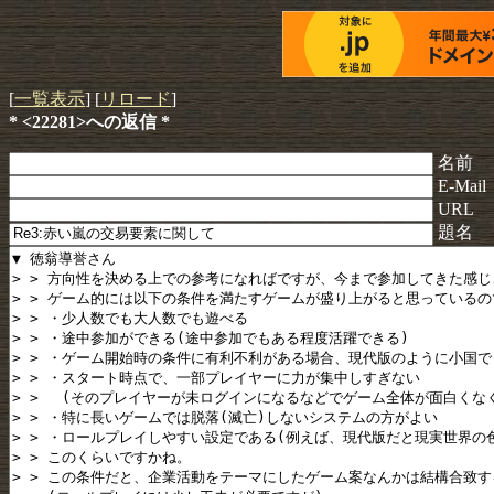
[
一覧表示
] [
リロード
]
* <22281>への返信 *
名前
E-Mail
URL
題名