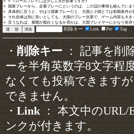
削除キー
Link
Pre
Tag
・
削除キー
： 記事を削
ーを半角英数字8文字程
なくても投稿できますが
できません。
・
Link
： 本文中のURL
ンクが付きます。