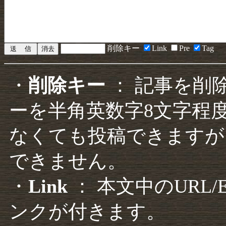
削除キー
Link
Pre
Tag
・
削除キー
： 記事を削
ーを半角英数字8文字程
なくても投稿できますが
できません。
・
Link
： 本文中のURL
ンクが付きます。