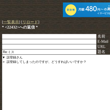
[
一覧表示
] [
リロード
]
* <22432>への返信 *
名前
E-Mail
URL
題名