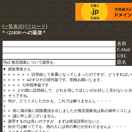
[
一覧表示
] [
リロード
]
* <22450>への返信 *
名前
E-Mail
URL
題名