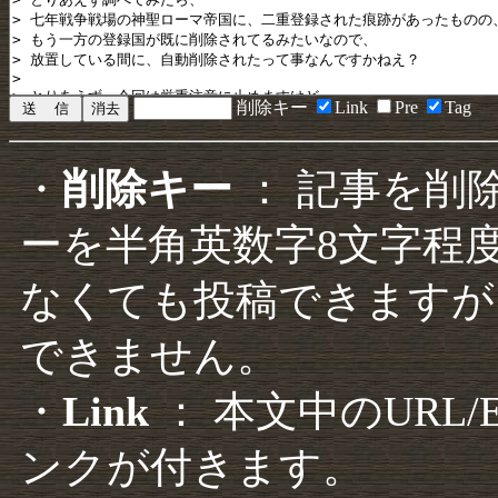
削除キー
Link
Pre
Tag
・
削除キー
： 記事を削
ーを半角英数字8文字程
なくても投稿できますが
できません。
・
Link
： 本文中のURL
ンクが付きます。