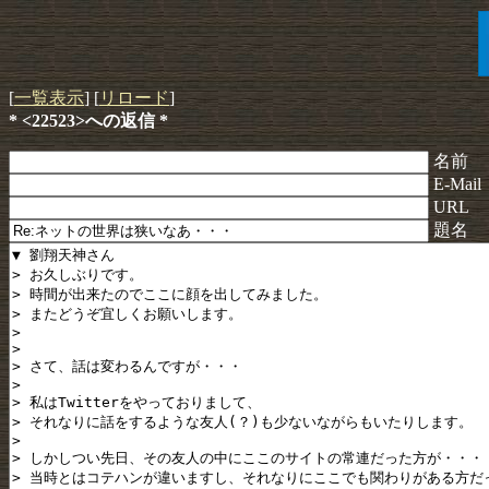
[
一覧表示
] [
リロード
]
* <22523>への返信 *
名前
E-Mail
URL
題名