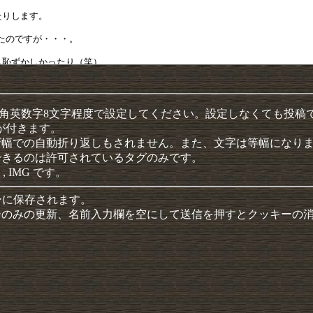
半角英数字8文字程度で設定してください。設定しなくても投稿
クが付きます。
ザ幅での自動折り返しもされません。また、文字は等幅になり
できるのは許可されているタグのみです。
 , IMG です。
ーに保存されます。
ーのみの更新、名前入力欄を空にして送信を押すとクッキーの