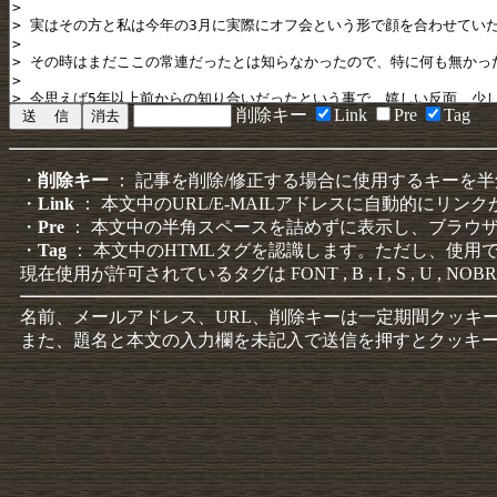
削除キー
Link
Pre
Tag
・
削除キー
： 記事を削除/修正する場合に使用するキーを
・
Link
： 本文中のURL/E-MAILアドレスに自動的にリン
・
Pre
： 本文中の半角スペースを詰めずに表示し、ブラウ
・
Tag
： 本文中のHTMLタグを認識します。ただし、使用
現在使用が許可されているタグは FONT , B , I , S , U , NOBR
名前、メールアドレス、URL、削除キーは一定期間クッキ
また、題名と本文の入力欄を未記入で送信を押すとクッキ