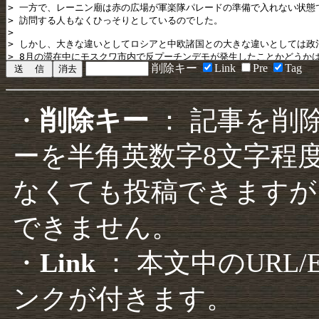
削除キー
Link
Pre
Tag
・
削除キー
： 記事を削
ーを半角英数字8文字程
なくても投稿できますが
できません。
・
Link
： 本文中のURL
ンクが付きます。