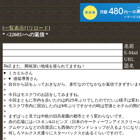
[
一覧表示
] [
リロード
]
* <22605>への返信 *
名前
E-Mail
URL
題名