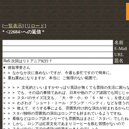
[
一覧表示
] [
リロード
]
* <22684>への返信 *
名前
E-Mail
URL
題名