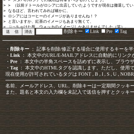
削除キー
Link
Pre
Tag
・
削除キー
： 記事を削除/修正する場合に使用するキーを
・
Link
： 本文中のURL/E-MAILアドレスに自動的にリン
・
Pre
： 本文中の半角スペースを詰めずに表示し、ブラウ
・
Tag
： 本文中のHTMLタグを認識します。ただし、使用
現在使用が許可されているタグは FONT , B , I , S , U , NOBR
名前、メールアドレス、URL、削除キーは一定期間クッキ
また、題名と本文の入力欄を未記入で送信を押すとクッキ