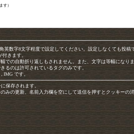
半角英数字8文字程度で設定してください。設定しなくても投稿
クが付きます。
ザ幅での自動折り返しもされません。また、文字は等幅になり
できるのは許可されているタグのみです。
 , IMG です。
ーに保存されます。
ーのみの更新、名前入力欄を空にして送信を押すとクッキーの