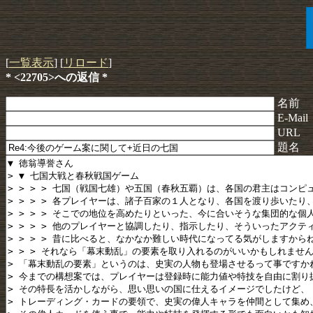
[
一覧表示
] [
リロード
]
* <22705>への返信 *
名前
E-Mail
URL
題名