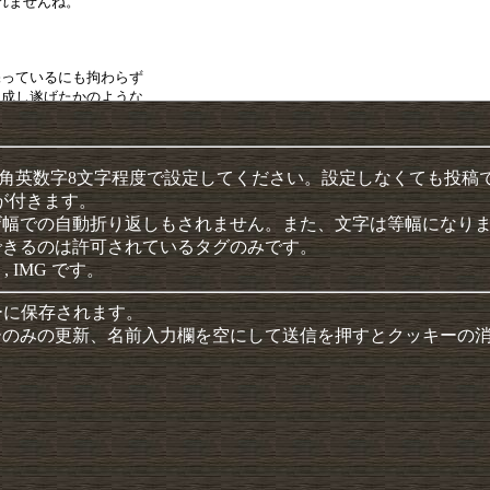
半角英数字8文字程度で設定してください。設定しなくても投稿
クが付きます。
ザ幅での自動折り返しもされません。また、文字は等幅になり
できるのは許可されているタグのみです。
 , IMG です。
ーに保存されます。
ーのみの更新、名前入力欄を空にして送信を押すとクッキーの