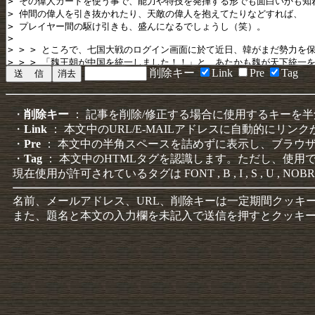
削除キー
Link
Pre
Tag
・
削除キー
： 記事を削除/修正する場合に使用するキーを
・
Link
： 本文中のURL/E-MAILアドレスに自動的にリン
・
Pre
： 本文中の半角スペースを詰めずに表示し、ブラウ
・
Tag
： 本文中のHTMLタグを認識します。ただし、使用
現在使用が許可されているタグは FONT , B , I , S , U , NOBR
名前、メールアドレス、URL、削除キーは一定期間クッキ
また、題名と本文の入力欄を未記入で送信を押すとクッキ