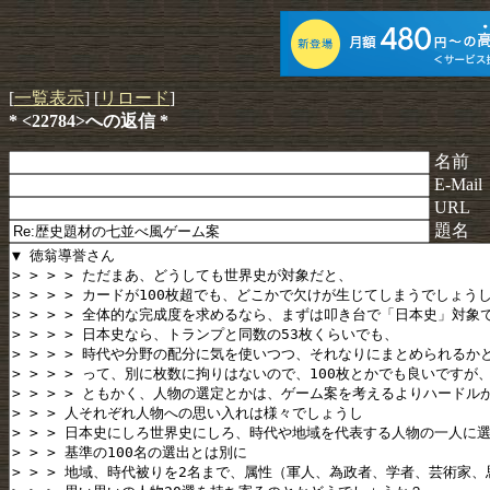
[
一覧表示
] [
リロード
]
* <22784>への返信 *
名前
E-Mail
URL
題名