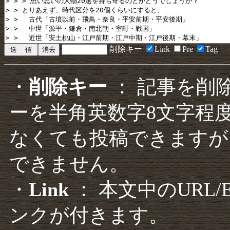
削除キー
Link
Pre
Tag
・
削除キー
： 記事を削
ーを半角英数字8文字程
なくても投稿できますが
できません。
・
Link
： 本文中のURL
ンクが付きます。