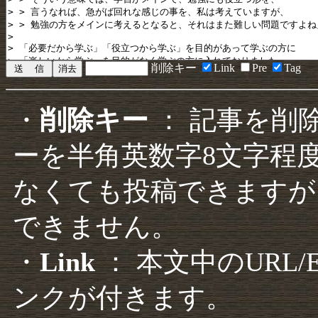
削除キー
Link
Pre
Tag
・
削除キー
： 記事を削
ーを半角英数字8文字程
なくても投稿できますが
できません。
・
Link
： 本文中のURL
ンクが付きます。