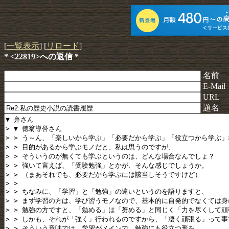
[
一覧表示
] [
リロード
]
* <22819>への返信 *
名前
E-Mail
URL
題名