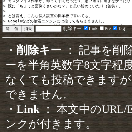
削除キー
Link
Pre
Tag
・
削除キー
： 記事を削
ーを半角英数字8文字程
なくても投稿できますが
できません。
・
Link
： 本文中のURL
ンクが付きます。