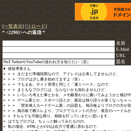
[
一覧表示
] [
リロード
]
* <22901>への返信 *
名前
E-Mail
URL
題名