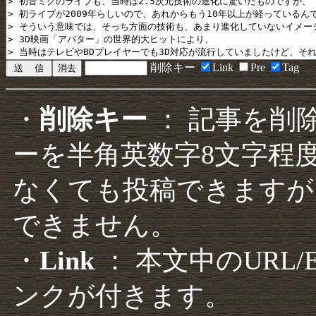
削除キー
Link
Pre
Tag
・
削除キー
： 記事を削
ーを半角英数字8文字程
なくても投稿できますが
できません。
・
Link
： 本文中のURL
ンクが付きます。