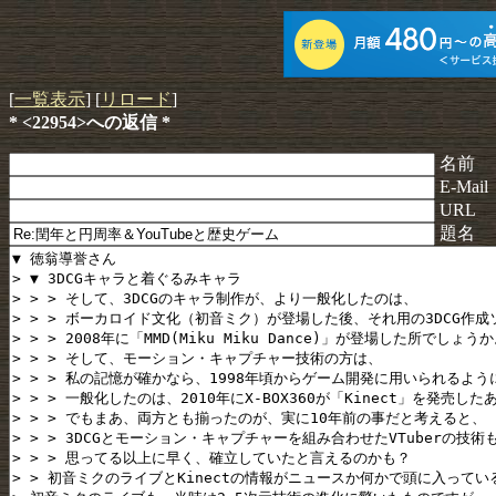
[
一覧表示
] [
リロード
]
* <22954>への返信 *
名前
E-Mail
URL
題名