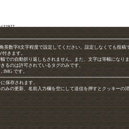
半角英数字8文字程度で設定してください。設定しなくても投稿
クが付きます。
ザ幅での自動折り返しもされません。また、文字は等幅になり
できるのは許可されているタグのみです。
 , IMG です。
ーに保存されます。
ーのみの更新、名前入力欄を空にして送信を押すとクッキーの