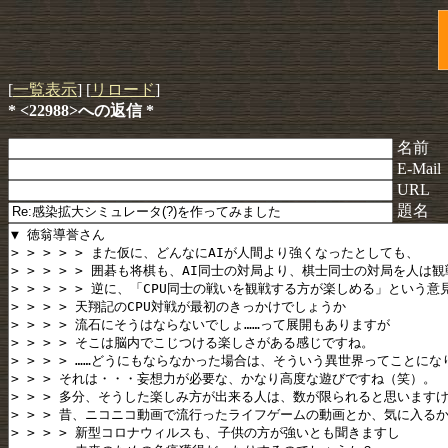
[
一覧表示
] [
リロード
]
* <22988>への返信 *
名前
E-Mail
URL
題名