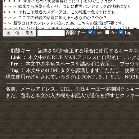
削除キー
Link
Pre
Tag
・
削除キー
： 記事を削除/修正する場合に使用するキーを
・
Link
： 本文中のURL/E-MAILアドレスに自動的にリン
・
Pre
： 本文中の半角スペースを詰めずに表示し、ブラウ
・
Tag
： 本文中のHTMLタグを認識します。ただし、使用
現在使用が許可されているタグは FONT , B , I , S , U , NOBR
名前、メールアドレス、URL、削除キーは一定期間クッキ
また、題名と本文の入力欄を未記入で送信を押すとクッキ