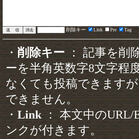
削除キー
Link
Pre
Tag
・
削除キー
： 記事を削
ーを半角英数字8文字程
なくても投稿できますが
できません。
・
Link
： 本文中のURL
ンクが付きます。