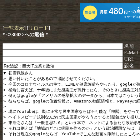
[
一覧表示
] [
リロード
]
* <23002>への返信 *
名前
E-Mail
URL
題名