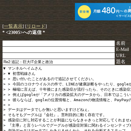
[
一覧表示
] [
リロード
]
* <23005>への返信 *
名前
E-Mail
URL
題名