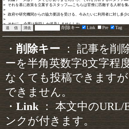
削除キー
Link
Pre
Tag
・
削除キー
： 記事を削
ーを半角英数字8文字程
なくても投稿できますが
できません。
・
Link
： 本文中のURL
ンクが付きます。