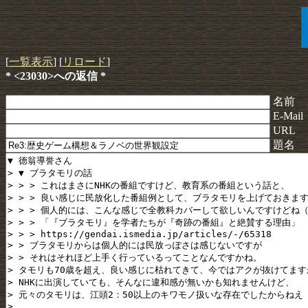
[
一覧表示
] [
リロード
]
* <23030>への返信 *
名前
E-Mail
URL
題名