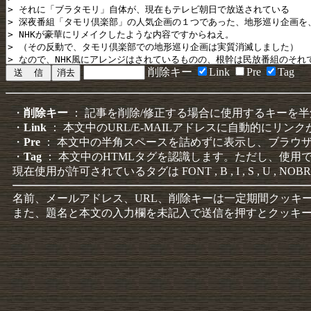
削除キー
Link
Pre
Tag
・
削除キー
： 記事を削除/修正する場合に使用するキーを
・
Link
： 本文中のURL/E-MAILアドレスに自動的にリン
・
Pre
： 本文中の半角スペースを詰めずに表示し、ブラウ
・
Tag
： 本文中のHTMLタグを認識します。ただし、使用
現在使用が許可されているタグは FONT , B , I , S , U , NOBR
名前、メールアドレス、URL、削除キーは一定期間クッキ
また、題名と本文の入力欄を未記入で送信を押すとクッキ