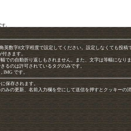
半角英数字8文字程度で設定してください。設定しなくても投稿
クが付きます。
ザ幅での自動折り返しもされません。また、文字は等幅になり
できるのは許可されているタグのみです。
 , IMG です。
ーに保存されます。
ーのみの更新、名前入力欄を空にして送信を押すとクッキーの