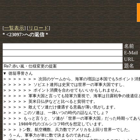
[
一覧表示
] [
リロード
]
* <23097>への返信 *
名前
E-Mail
URL
題名