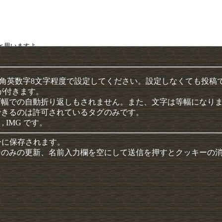
半角英数字8文字程度で設定してください。設定しなくても投稿
クが付きます。
ザ幅での自動折り返しもされません。また、文字は等幅になり
できるのは許可されているタグのみです。
 , IMG です。
ーに保存されます。
ーのみの更新、名前入力欄を空にして送信を押すとクッキーの