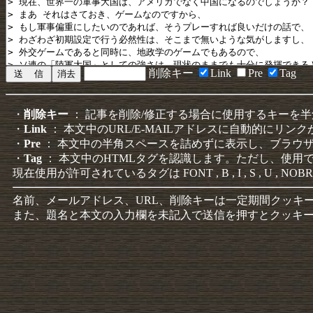
削除キー
Link
Pre
Tag
・
削除キー
： 記事を削除/修正する場合に使用するキーを
・
Link
： 本文中のURL/E-MAILアドレスに自動的にリン
・
Pre
： 本文中の半角スペースを詰めずに表示し、ブラウ
・
Tag
： 本文中のHTMLタグを認識します。ただし、使用
現在使用が許可されているタグは FONT , B , I , S , U , NOBR
名前、メールアドレス、URL、削除キーは一定期間クッキ
また、題名と本文の入力欄を未記入で送信を押すとクッキ