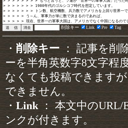
削除キー
Link
Pre
Tag
・
削除キー
： 記事を削
ーを半角英数字8文字程
なくても投稿できますが
できません。
・
Link
： 本文中のURL
ンクが付きます。