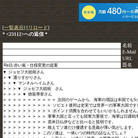
[
一覧表示
] [
リロード
]
* <23112>への返信 *
名前
E-Mail
URL
題名