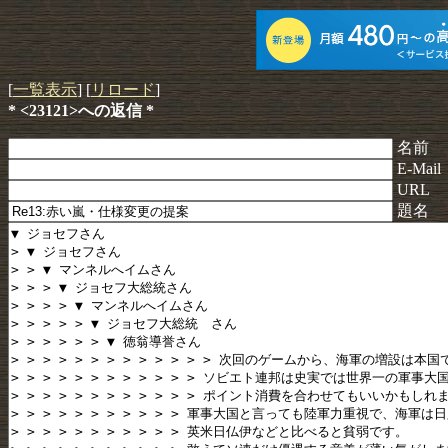
[
一覧表示
] [
リロード
]
* <23121>への返信 *
名前
E-Mail
URL
題名