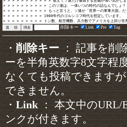
削除キー
Link
Pre
Tag
・
削除キー
： 記事を削
ーを半角英数字8文字程
なくても投稿できますが
できません。
・
Link
： 本文中のURL
ンクが付きます。