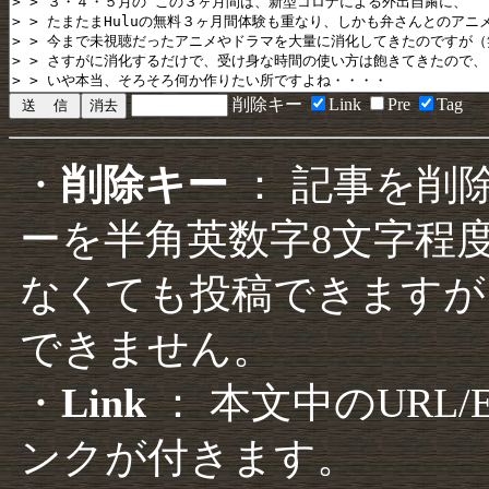
削除キー
Link
Pre
Tag
・
削除キー
： 記事を削
ーを半角英数字8文字程
なくても投稿できますが
できません。
・
Link
： 本文中のURL
ンクが付きます。