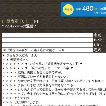
[
一覧表示
] [
リロード
]
* <23127>への返信 *
名前
E-Mail
URL
題名