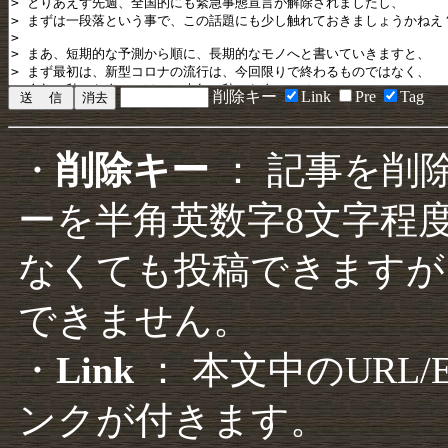
削除キー
Link
Pre
Tag
・
削除キー
： 記事を削
ーを半角英数字8文字程
なくても投稿できますが
できません。
・
Link
： 本文中のURL
ンクが付きます。