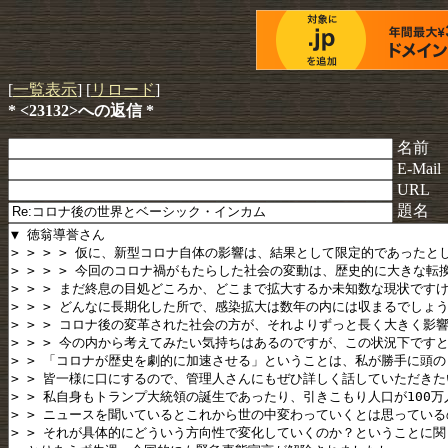
[
一覧表示
] [
リロード
]
* <23132>への返信 *
名前
E-Mail
URL
題名