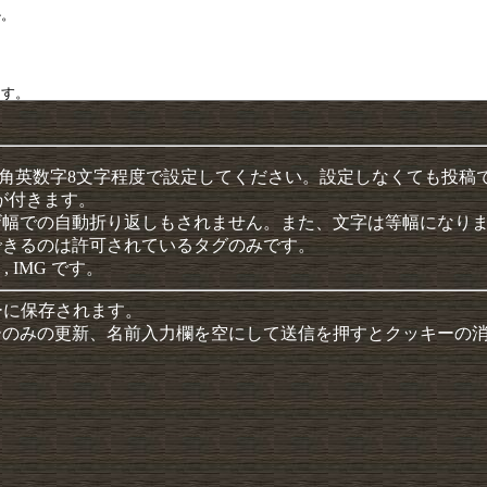
半角英数字8文字程度で設定してください。設定しなくても投稿
クが付きます。
ザ幅での自動折り返しもされません。また、文字は等幅になり
できるのは許可されているタグのみです。
 , IMG です。
ーに保存されます。
ーのみの更新、名前入力欄を空にして送信を押すとクッキーの