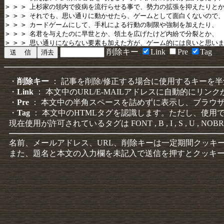
削除キー
Link
Pre
Tag
・
削除キー
： 記事を削除/修正する場合に使用するキーを
・
Link
： 本文中のURL/E-MAILアドレスに自動的にリン
・
Pre
： 本文中の半角スペースを詰めずに表示し、ブラウ
・
Tag
： 本文中のHTMLタグを認識します。ただし、使用
現在使用が許可されているタグは FONT , B , I , S , U , NOBR
名前、メールアドレス、URL、削除キーは一定期間クッキ
また、題名と本文の入力欄を未記入で送信を押すとクッキ