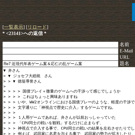
[
一覧表示
] [
リロード
]
* <23141>への返信 *
名前
E-Mail
URL
題名