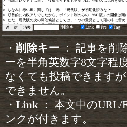
削除キー
Link
Pre
Tag
・
削除キー
： 記事を削
ーを半角英数字8文字程
なくても投稿できますが
できません。
・
Link
： 本文中のURL
ンクが付きます。