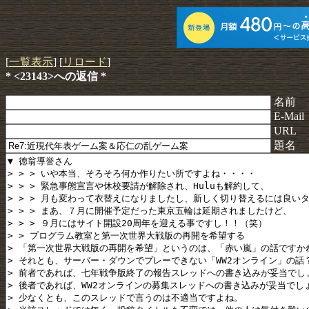
[
一覧表示
] [
リロード
]
* <23143>への返信 *
名前
E-Mail
URL
題名