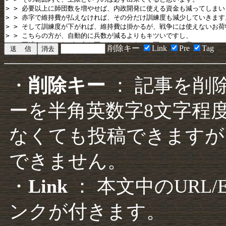
削除キー
Link
Pre
Tag
・
削除キー
： 記事を削
ーを半角英数字8文字程
なくても投稿できますが
できません。
・
Link
： 本文中のURL
ンクが付きます。