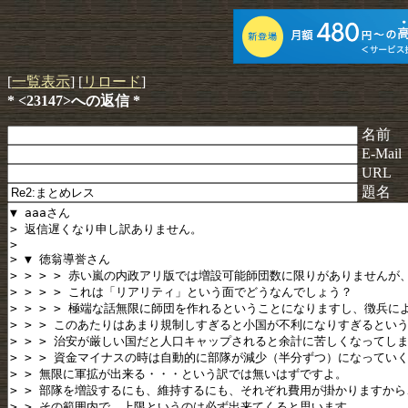
[
一覧表示
] [
リロード
]
* <23147>への返信 *
名前
E-Mail
URL
題名