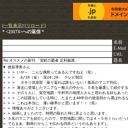
[
一覧表示
] [
リロード
]
* <23173>への返信 *
名前
E-Mail
URL
題名