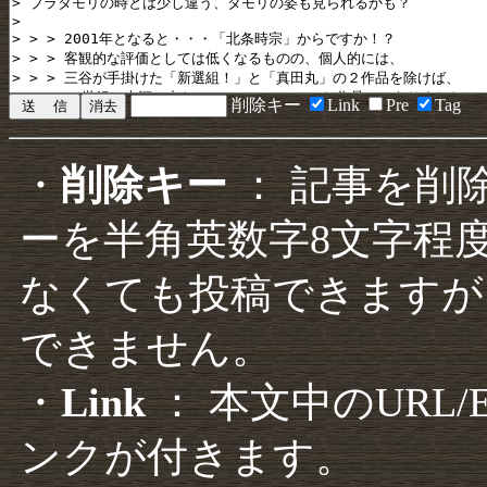
削除キー
Link
Pre
Tag
・
削除キー
： 記事を削
ーを半角英数字8文字程
なくても投稿できますが
できません。
・
Link
： 本文中のURL
ンクが付きます。