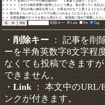
削除キー
Link
Pre
Tag
・
削除キー
： 記事を削
ーを半角英数字8文字程
なくても投稿できますが
できません。
・
Link
： 本文中のURL
ンクが付きます。