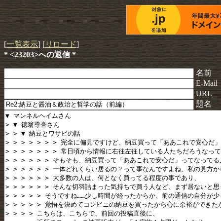
[
一覧表示
] [
リロード
]
* <23203>への返信 *
名前
E-Mail
URL
題名