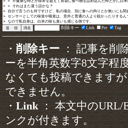
削除キー
Link
Pre
Tag
・
削除キー
： 記事を削
ーを半角英数字8文字程
なくても投稿できますが
できません。
・
Link
： 本文中のURL
ンクが付きます。