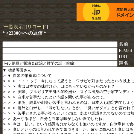
[
一覧表示
] [
リロード
]
* <23300>への返信 *
名前
E-Mail
URL
題名