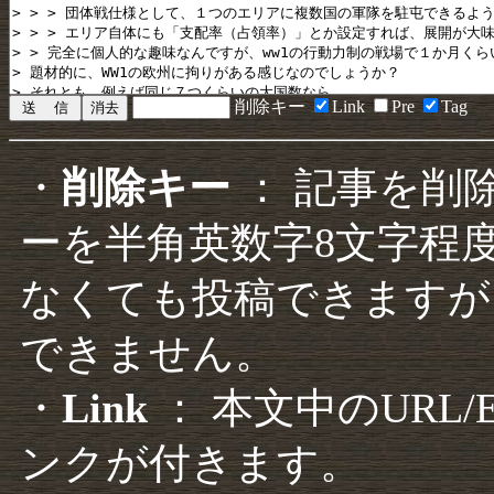
削除キー
Link
Pre
Tag
・
削除キー
： 記事を削
ーを半角英数字8文字程
なくても投稿できますが
できません。
・
Link
： 本文中のURL
ンクが付きます。