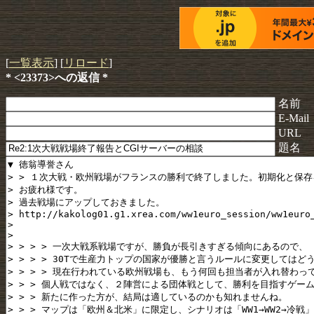
[
一覧表示
] [
リロード
]
* <23373>への返信 *
名前
E-Mail
URL
題名