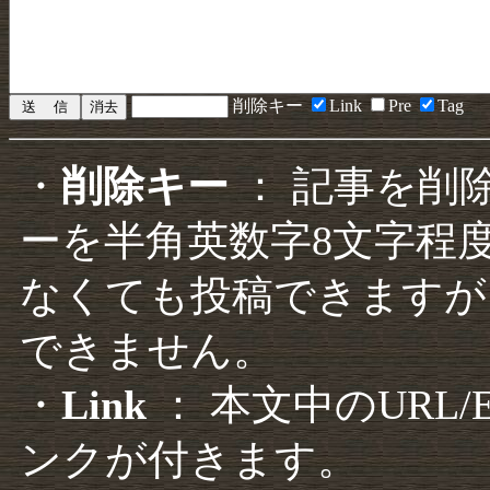
削除キー
Link
Pre
Tag
・
削除キー
： 記事を削
ーを半角英数字8文字程
なくても投稿できますが
できません。
・
Link
： 本文中のURL
ンクが付きます。