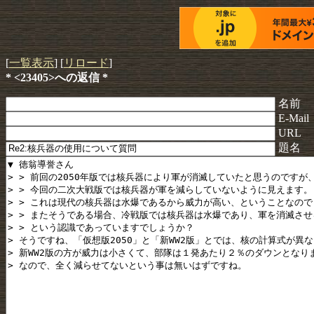
[
一覧表示
] [
リロード
]
* <23405>への返信 *
名前
E-Mail
URL
題名