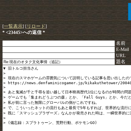
[
一覧表示
] [
リロード
]
* <23445>への返信 *
名前
E-Mail
URL
題名