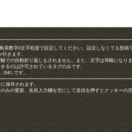
半角英数字8文字程度で設定してください。設定しなくても投稿
クが付きます。
ザ幅での自動折り返しもされません。また、文字は等幅になり
できるのは許可されているタグのみです。
 , IMG です。
ーに保存されます。
ーのみの更新、名前入力欄を空にして送信を押すとクッキーの