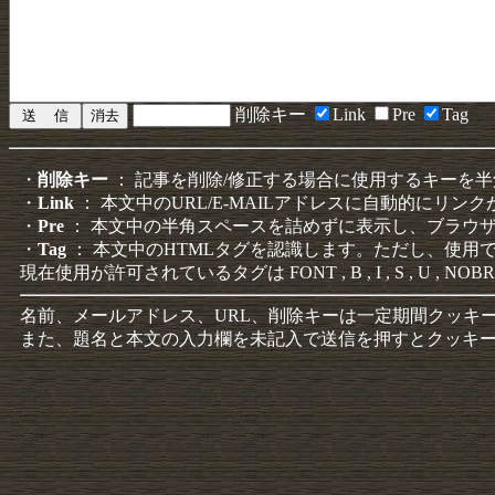
削除キー
Link
Pre
Tag
・
削除キー
： 記事を削除/修正する場合に使用するキーを
・
Link
： 本文中のURL/E-MAILアドレスに自動的にリン
・
Pre
： 本文中の半角スペースを詰めずに表示し、ブラウ
・
Tag
： 本文中のHTMLタグを認識します。ただし、使用
現在使用が許可されているタグは FONT , B , I , S , U , NOBR
名前、メールアドレス、URL、削除キーは一定期間クッキ
また、題名と本文の入力欄を未記入で送信を押すとクッキ