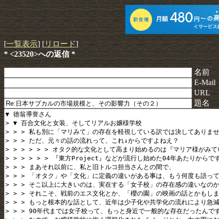
[
一覧表示
] [
リロード
]
* <23520>への返信 *
名前
E-Mail
URL
題名