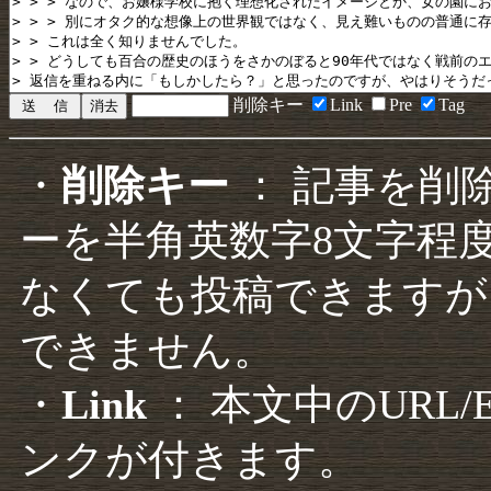
削除キー
Link
Pre
Tag
・
削除キー
： 記事を削
ーを半角英数字8文字程
なくても投稿できますが
できません。
・
Link
： 本文中のURL
ンクが付きます。