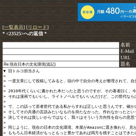
[
一覧表示
] [
リロード
]
* <23525>への返信 *
名前
E-Mail
URL
題名