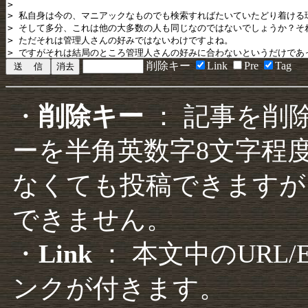
削除キー
Link
Pre
Tag
・
削除キー
： 記事を削
ーを半角英数字8文字程
なくても投稿できますが
できません。
・
Link
： 本文中のURL
ンクが付きます。