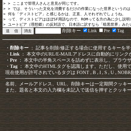
削除キー
Link
Pre
Tag
・
削除キー
： 記事を削除/修正する場合に使用するキーを
・
Link
： 本文中のURL/E-MAILアドレスに自動的にリン
・
Pre
： 本文中の半角スペースを詰めずに表示し、ブラウ
・
Tag
： 本文中のHTMLタグを認識します。ただし、使用
現在使用が許可されているタグは FONT , B , I , S , U , NOBR
名前、メールアドレス、URL、削除キーは一定期間クッキ
また、題名と本文の入力欄を未記入で送信を押すとクッキ