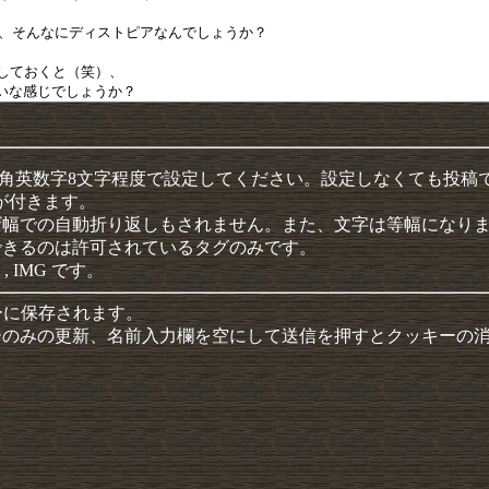
半角英数字8文字程度で設定してください。設定しなくても投稿
クが付きます。
ザ幅での自動折り返しもされません。また、文字は等幅になり
できるのは許可されているタグのみです。
 , IMG です。
ーに保存されます。
ーのみの更新、名前入力欄を空にして送信を押すとクッキーの