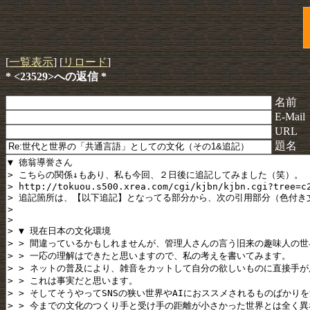
[
一覧表示
] [
リロード
]
* <23529>への返信 *
名前
E-Mail
URL
題名