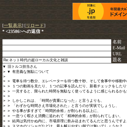
[
一覧表示
] [
リロード
]
* <23586>への返信 *
名前
E-Mail
URL
題名