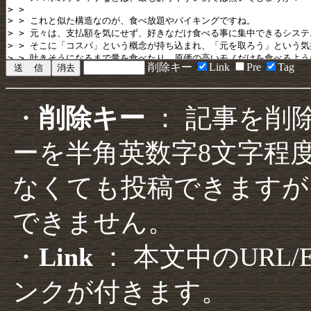
削除キー
Link
Pre
Tag
・
削除キー
： 記事を削
ーを半角英数字8文字程
なくても投稿できますが
できません。
・
Link
： 本文中のURL
ンクが付きます。