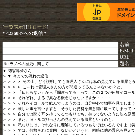
[
一覧表示
] [
リロード
]
* <23608>への返信 *
名前
E-Mail
URL
題名