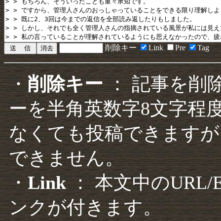
削除キー
Link
Pre
Tag
・
削除キー
： 記事を削
ーを半角英数字8文字程
なくても投稿できますが
できません。
・
Link
： 本文中のURL
ンクが付きます。