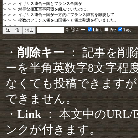
削除キー
Link
Pre
Tag
・
削除キー
： 記事を削
ーを半角英数字8文字程
なくても投稿できますが
できません。
・
Link
： 本文中のURL
ンクが付きます。