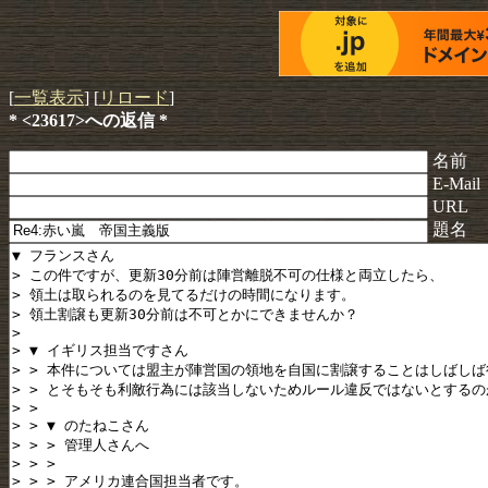
[
一覧表示
] [
リロード
]
* <23617>への返信 *
名前
E-Mail
URL
題名