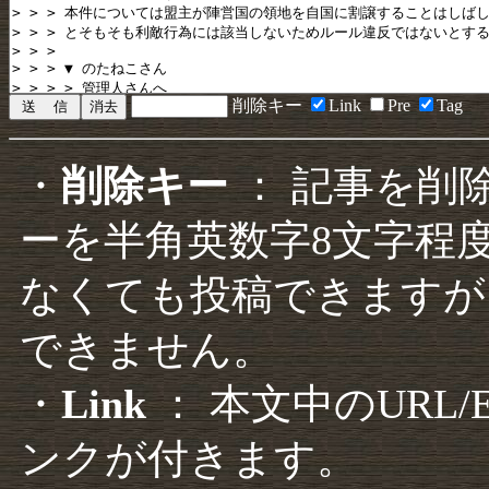
削除キー
Link
Pre
Tag
・
削除キー
： 記事を削
ーを半角英数字8文字程
なくても投稿できますが
できません。
・
Link
： 本文中のURL
ンクが付きます。