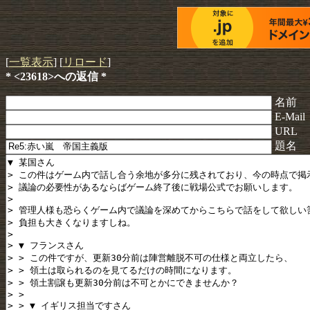
[
一覧表示
] [
リロード
]
* <23618>への返信 *
名前
E-Mail
URL
題名