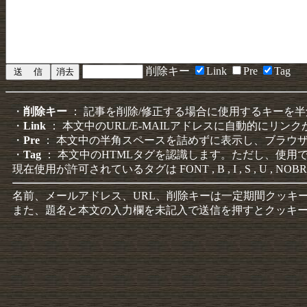
削除キー
Link
Pre
Tag
・
削除キー
： 記事を削除/修正する場合に使用するキーを
・
Link
： 本文中のURL/E-MAILアドレスに自動的にリン
・
Pre
： 本文中の半角スペースを詰めずに表示し、ブラウ
・
Tag
： 本文中のHTMLタグを認識します。ただし、使用
現在使用が許可されているタグは FONT , B , I , S , U , NOBR
名前、メールアドレス、URL、削除キーは一定期間クッキ
また、題名と本文の入力欄を未記入で送信を押すとクッキ