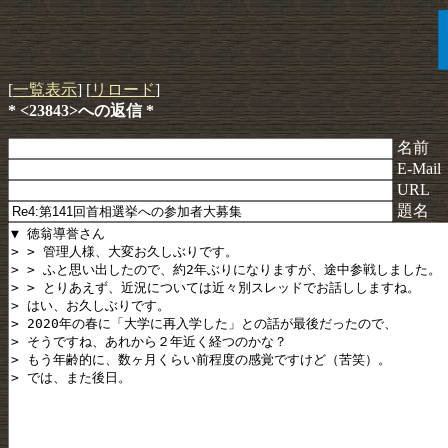
[
一覧表示
] [
リロード
]
* <23843>への返信 *
名前
E-Mail
URL
題名