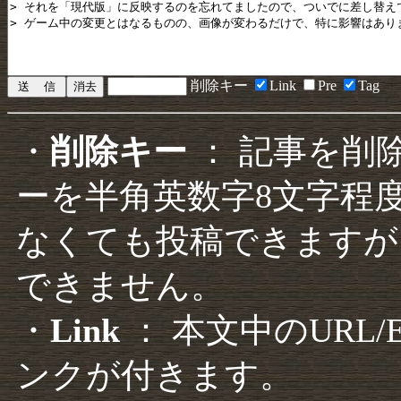
削除キー
Link
Pre
Tag
・
削除キー
： 記事を削
ーを半角英数字8文字程
なくても投稿できますが
できません。
・
Link
： 本文中のURL
ンクが付きます。