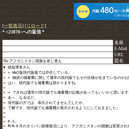
[
一覧表示
] [
リロード
]
* <23870>への返信 *
名前
E-Mail
URL
題名