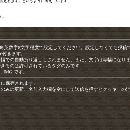
半角英数字8文字程度で設定してください。設定しなくても投稿
クが付きます。
ザ幅での自動折り返しもされません。また、文字は等幅になり
できるのは許可されているタグのみです。
 , IMG です。
ーに保存されます。
ーのみの更新、名前入力欄を空にして送信を押すとクッキーの