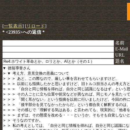
[
一覧表示
] [
リロード
]
* <23935>への返信 *
名前
E-Mail
URL
題名