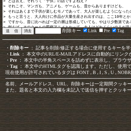
削除キー
Link
Pre
Tag
・
削除キー
： 記事を削除/修正する場合に使用するキーを
・
Link
： 本文中のURL/E-MAILアドレスに自動的にリン
・
Pre
： 本文中の半角スペースを詰めずに表示し、ブラウ
・
Tag
： 本文中のHTMLタグを認識します。ただし、使用
現在使用が許可されているタグは FONT , B , I , S , U , NOBR
名前、メールアドレス、URL、削除キーは一定期間クッキ
また、題名と本文の入力欄を未記入で送信を押すとクッキ