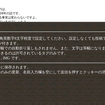
半角英数字8文字程度で設定してください。設定しなくても投稿
クが付きます。
ザ幅での自動折り返しもされません。また、文字は等幅になり
できるのは許可されているタグのみです。
 , IMG です。
ーに保存されます。
ーのみの更新、名前入力欄を空にして送信を押すとクッキーの