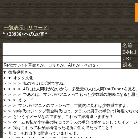
[
一覧表示
] [
リロード
]
* <23936>への返信 *
名前
E-Mail
URL
題名