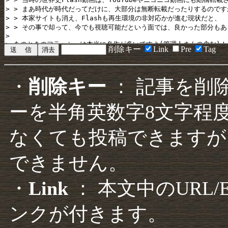
削除キー
Link
Pre
Tag
・
削除キー
： 記事を削
ーを半角英数字8文字程
なくても投稿できますが
できません。
・
Link
： 本文中のURL
ンクが付きます。