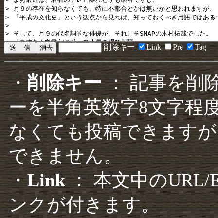
削除キー
Link
Pre
Tag
・
削除キー
： 記事を削
ーを半角英数字8文字程
なくても投稿できますが
できません。
・
Link
： 本文中のURL
ンクが付きます。