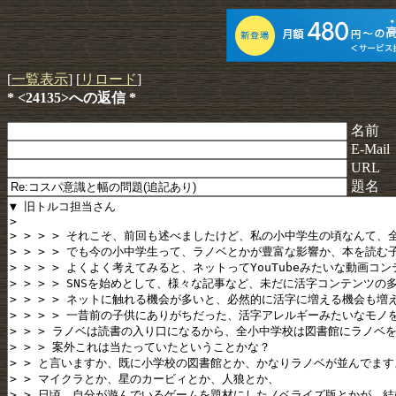
[
一覧表示
] [
リロード
]
* <24135>への返信 *
名前
E-Mail
URL
題名