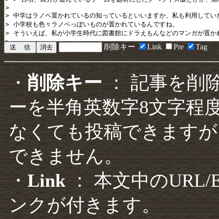
削除キー
Link
Pre
Tag
・
削除キー
： 記事を削
ーを半角英数字8文字程
なくても投稿できますが
できません。
・
Link
： 本文中のURL
ンクが付きます。