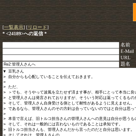
[
一覧表示
] [
リロード
]
* <24189>への返信 *
名前
E-Mail
URL
題名