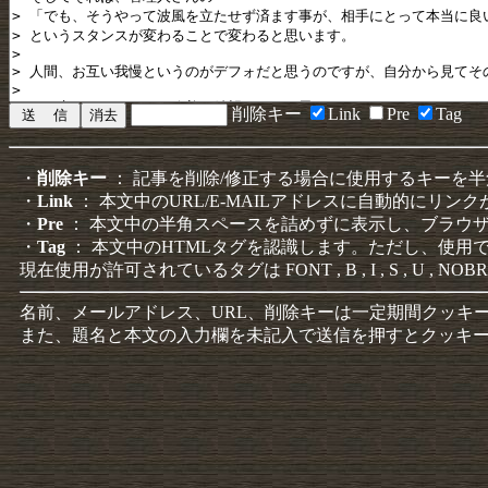
削除キー
Link
Pre
Tag
・
削除キー
： 記事を削除/修正する場合に使用するキーを
・
Link
： 本文中のURL/E-MAILアドレスに自動的にリン
・
Pre
： 本文中の半角スペースを詰めずに表示し、ブラウ
・
Tag
： 本文中のHTMLタグを認識します。ただし、使用
現在使用が許可されているタグは FONT , B , I , S , U , NOBR
名前、メールアドレス、URL、削除キーは一定期間クッキ
また、題名と本文の入力欄を未記入で送信を押すとクッキ