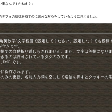
半角英数字8文字程度で設定してください。設定しなくても投稿
クが付きます。
ザ幅での自動折り返しもされません。また、文字は等幅になり
できるのは許可されているタグのみです。
 , IMG です。
ーに保存されます。
ーのみの更新、名前入力欄を空にして送信を押すとクッキーの