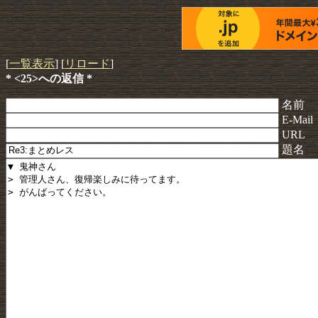
[
一覧表示
] [
リロード
]
* <25>への返信 *
名前
E-Mail
URL
題名