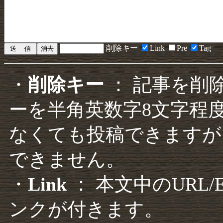
削除キー
Link
Pre
Tag
・
削除キー
： 記事を削
ーを半角英数字8文字程
なくても投稿できますが
できません。
・
Link
： 本文中のURL
ンクが付きます。