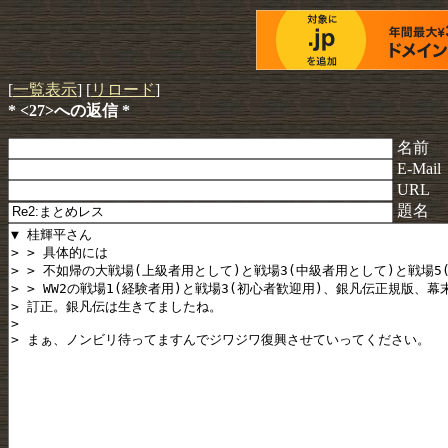
[
一覧表示
] [
リロード
]
* <27>への返信 *
名前
E-Mail
URL
題名