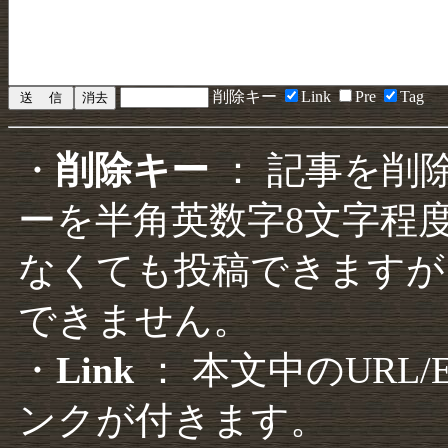
削除キー
Link
Pre
Tag
・
削除キー
： 記事を削
ーを半角英数字8文字程
なくても投稿できますが
できません。
・
Link
： 本文中のURL
ンクが付きます。