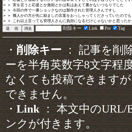
削除キー
Link
Pre
Tag
・
削除キー
： 記事を削
ーを半角英数字8文字程
なくても投稿できますが
できません。
・
Link
： 本文中のURL
ンクが付きます。