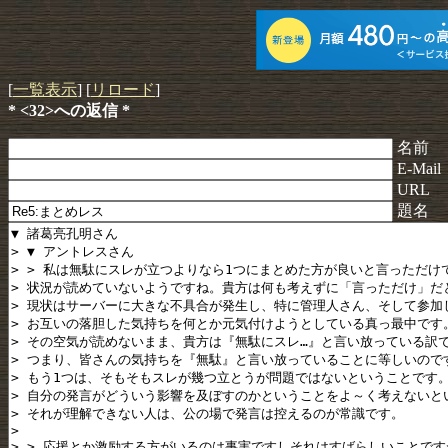
[
一覧表示
] [
リロード
]
* <32>への返信 *
名前
E-Mail
URL
題名