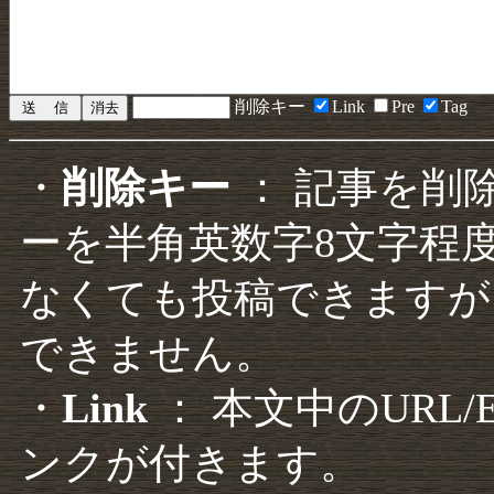
削除キー
Link
Pre
Tag
・
削除キー
： 記事を削
ーを半角英数字8文字程
なくても投稿できますが
できません。
・
Link
： 本文中のURL
ンクが付きます。