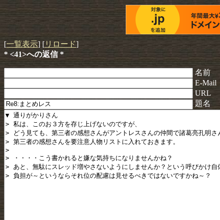
[
一覧表示
] [
リロード
]
* <41>への返信 *
名前
E-Mail
URL
題名