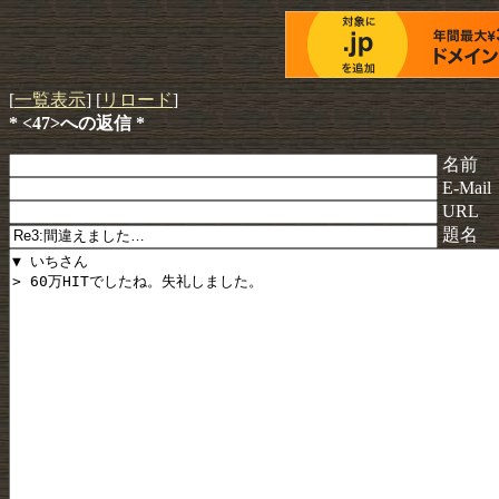
[
一覧表示
] [
リロード
]
* <47>への返信 *
名前
E-Mail
URL
題名