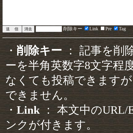
削除キー
Link
Pre
Tag
・
削除キー
： 記事を削
ーを半角英数字8文字程
なくても投稿できますが
できません。
・
Link
： 本文中のURL
ンクが付きます。