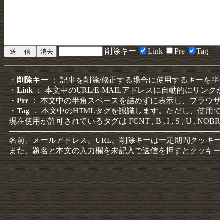
削除キー
Link
Pre
Tag
・
削除キー
： 記事を削除/修正する場合に使用するキーを
・
Link
： 本文中のURL/E-MAILアドレスに自動的にリン
・
Pre
： 本文中の半角スペースを詰めずに表示し、ブラウ
・
Tag
： 本文中のHTMLタグを認識します。ただし、使用
現在使用が許可されているタグは FONT , B , I , S , U , NOBR
名前、メールアドレス、URL、削除キーは一定期間クッキ
また、題名と本文の入力欄を未記入で送信を押すとクッキ