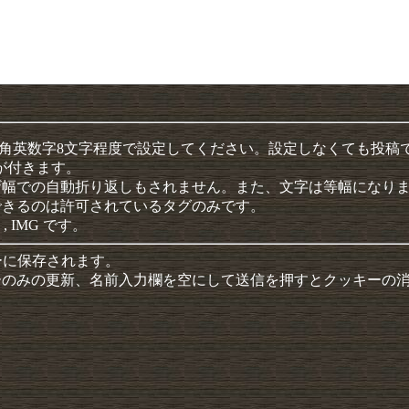
半角英数字8文字程度で設定してください。設定しなくても投稿
クが付きます。
ザ幅での自動折り返しもされません。また、文字は等幅になり
できるのは許可されているタグのみです。
 , IMG です。
ーに保存されます。
ーのみの更新、名前入力欄を空にして送信を押すとクッキーの