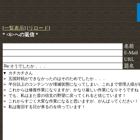
[
一覧表示
] [
リロード
]
* <6>への返信 *
名前
E-Mail
URL
題名